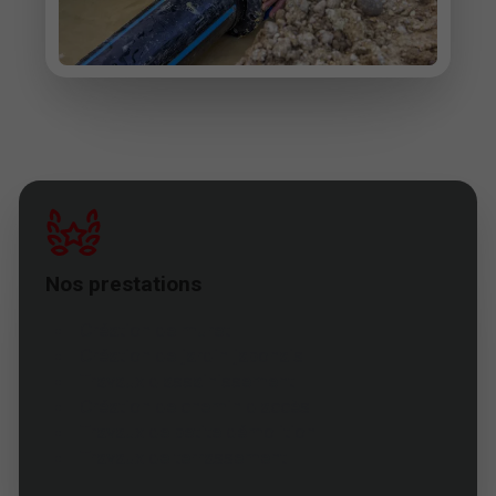
Nos prestations
Création de muret
Création de jardin japonais
Travaux d'assainissement
Création de chemin d'accès
Travaux de petite démolition
Travaux de terrassement